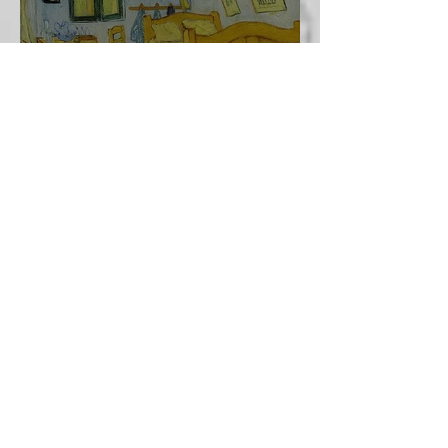
CONCOURS : Un
nouveau locataire...
Amandine Lippi
17 nov. 2020
2 min de lecture