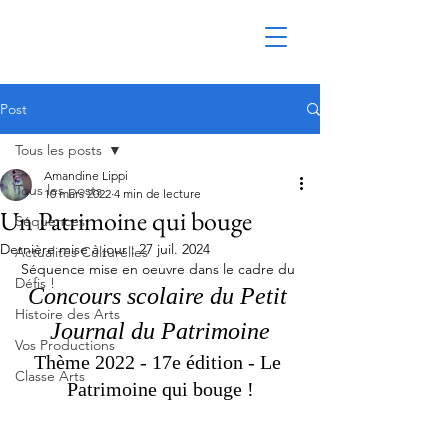
Post
Tous les posts
Amandine Lippi
Tous les posts
10 mars 2022
4 min de lecture
Un Patrimoine qui bouge
Séquences
Dernière mise à jour :
27 juil. 2024
Actualités Culturelles
Séquence mise en oeuvre dans le cadre du 
Défis !
Concours scolaire du Petit 
Histoire des Arts
Journal du Patrimoine
Vos Productions
Thème 2022 - 17e édition - Le 
Classe Arts
Patrimoine qui bouge !