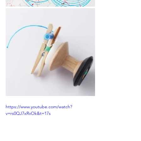
https://www.youtube.com/watch?
v=rs0QJ7xRvOk&t=17s