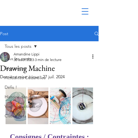
Post
Tous les posts
Amandine Lippi
Tous les posts
30 août 2023
3 min de lecture
Drawing Machine
Séquences
Dernière mise à jour :
27 juil. 2024
Actualités Culturelles
Défis !
Histoire des Arts
Vos Productions
Classe Arts
Consignes / Contraintes :