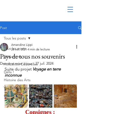
Post
Tous les posts
Amandine Lippi
Tous les posts
26 oct. 2021
4 min de lecture
Pays de tous nos souvenirs
Séquences
Dernière mise à jour :
27 juil. 2024
Actualités Culturelles
Suite du projet 
Voyage en terre 
Défis !
inconnue
Histoire des Arts
Vos Productions
Classe Arts
Consignes : 