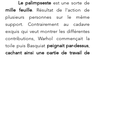
Le palimpseste
 est une sorte de 
mille feuille
. Résultat de l'action de 
plusieurs personnes sur le même 
support. Contrairement au cadavre 
exquis qui veut montrer les différentes 
contributions, Warhol commençait la 
toile puis Basquiat 
peignait par-dessus
, 
cachant ainsi une partie de travail de 
Warhol
.
D'autres artistes 
invitent le public 
à apporter sa propre contribution
 à 
l'oeuvre. 
Par exemple : La fresque monumentale 
d’
Arthur Simony
, réalisée dans la rue 