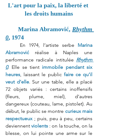
L'art pour la paix, la liberté et 
les droits humains
Marina Abramović, 
Rhythm 
0
, 1974
	En 1974, l’artiste serbe 
Marina 
Abramović
 réalise à Naples une 
performance radicale intitulée 
Rhythm 
0
. Elle se tient 
immobile pendant six 
heures
, laissant le public 
faire ce qu’il 
veut d’elle
. Sur une table, elle a placé 
72 objets variés : certains inoffensifs 
(fleurs, plume, miel), d’autres 
dangereux (couteau, lame, pistolet). Au 
début, le public se montre 
curieux mais 
respectueux
 ; puis, peu à peu, certains 
deviennent 
violents
 : on la touche, on la 
blesse, on lui pointe une arme sur le 