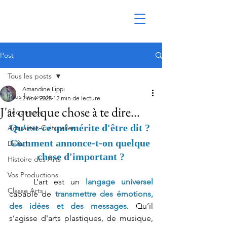
Post
Tous les posts
Amandine Lippi
Tous les posts
2 nov. 2025
12 min de lecture
J'ai quelque chose à te dire...
Séquences
Qu'est-ce qui mérite d'être dit ? 
Actualités Culturelles
Comment annonce-t-on quelque 
Défis !
chose d'important ?
Histoire des Arts
Vos Productions
	L’art est un 
langage universel
Classe Arts
capable de 
transmettre des émotions, 
des idées et des messages
. Qu’il 
s’agisse d'arts plastiques, de musique, 