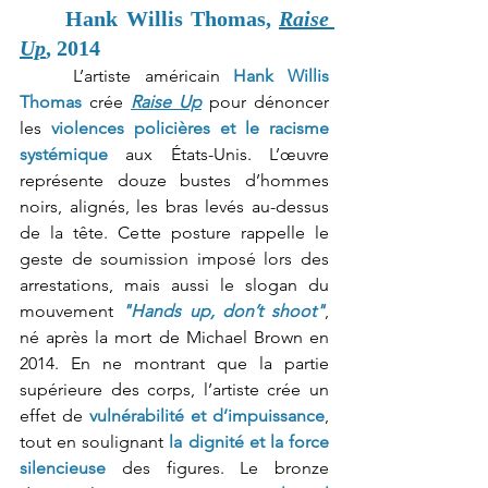
Hank Willis Thomas, 
Raise 
Up
, 2014
	L’artiste américain 
Hank Willis 
Thomas
 crée 
Raise Up
 pour dénoncer 
les
 violences policières et le racisme 
systémique
 aux États-Unis. L’œuvre 
représente douze bustes d’hommes 
noirs, alignés, les bras levés au-dessus 
de la tête. Cette posture rappelle le 
geste de soumission imposé lors des 
arrestations, mais aussi le slogan du 
mouvement 
"Hands up, don’t shoot"
, 
né après la mort de Michael Brown en 
2014. En ne montrant que la partie 
supérieure des corps, l’artiste crée un 
effet de 
vulnérabilité et d’impuissance
, 
tout en soulignant
la dignité et la force 
silencieuse
 des figures. Le bronze 