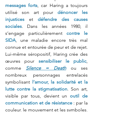
messages forts
, car Haring a toujours 
utilisé son art pour 
dénoncer les 
injustices
 et 
défendre des causes 
sociales
. Dans les années 1980, il 
s’engage particulièrement 
contre le 
SIDA
, une maladie encore très mal 
connue et entourée de peur et de rejet. 
Lui-même séropositif, Haring crée des 
œuvres pour
sensibiliser le public
, 
comme 
Silence = Death
 ou ses 
nombreux personnages entrelacés 
symbolisant 
l’amour, la solidarité et la 
lutte contre la stigmatisation
. Son art, 
visible par tous, devient un 
outil de 
communication et de résistance
 : par la 
couleur, le mouvement et les symboles, 
Haring transmet un message d’
espoir, 
de tolérance et de liberté
. À travers lui, 