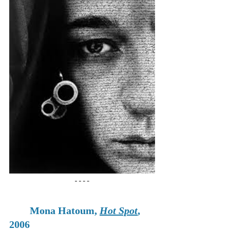
Mona Hatoum, 
Hot Spot
, 
2006