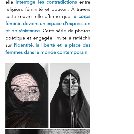
elle 
interroge les contradictions
 entre 
religion, féminité et pouvoir. À travers 
cette œuvre, elle affirme que 
le corps 
féminin devient un espace d’expression 
et de résistance
. Cette série de photos 
poétique et engagée, invite à réfléchir 
sur 
l’identité, la liberté et la place des 
femmes dans le monde contemporain
.