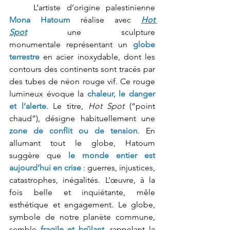
	L’artiste d’origine palestinienne 
Mona Hatoum
 réalise avec 
Hot 
Spot
 une sculpture 
monumentale représentant un 
globe 
terrestre
en acier inoxydable, dont les 
contours des continents sont tracés par 
des tubes de néon rouge vif. Ce rouge 
lumineux évoque la 
chaleur, le danger 
et l’alerte
. Le titre, 
Hot Spot
 (“point 
chaud”), désigne habituellement une 
zone de conflit ou de tension
. En 
allumant tout le globe, Hatoum 
suggère que 
le monde entier est 
aujourd’hui en crise
: guerres, injustices, 
catastrophes, inégalités. L’œuvre, à la 
fois belle et inquiétante, mêle 
esthétique et engagement. Le globe, 
symbole de notre planète commune, 
semble 
fragile et brûlant
, rappelant la 