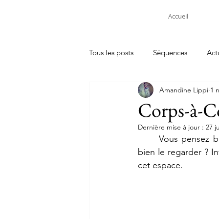
Accueil
Tous les posts
Séquences
Act
Amandine Lippi
1 
Corps-à-Co
Dernière mise à jour :
27 j
	Vous pensez bien connaitre votre collège, mais avez-vous vraiment pris le temps de 
bien le regarder ? I
cet espace.