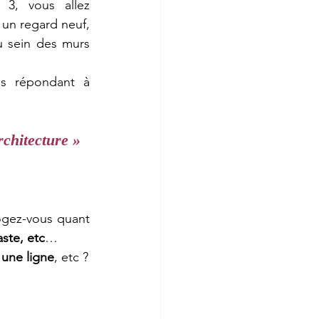
 un regard neuf, 
u sein des murs 
rchitecture »
 et interrogez-vous quant 
ste, etc
…
 une ligne
, etc ?