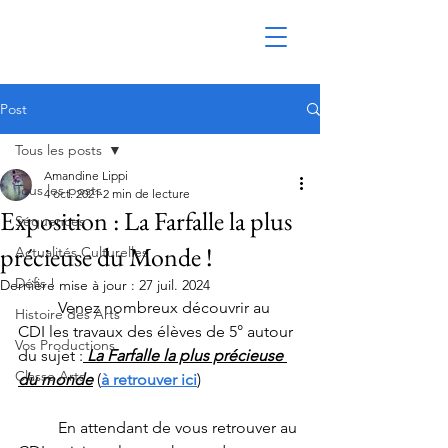
Post
Tous les posts
Amandine Lippi
Tous les posts
4 oct. 2021
2 min de lecture
Exposition : La Farfalle la plus
Séquences
précieuse du Monde !
Actualités Culturelles
Défis !
Dernière mise à jour :
27 juil. 2024
	Venez nombreux découvrir au 
Histoire des Arts
CDI les travaux des élèves de 5° autour 
Vos Productions
du sujet :
 La Farfalle la plus précieuse 
Classe Arts
du monde
 (
à retrouver ici
)
	En attendant de vous retrouver au 