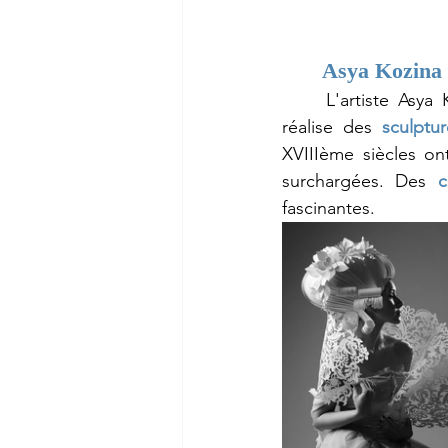
Asya Kozina 
	L'artiste Asya Kozina, originaire de Russie, et en collaboration avec Dimitry Koziny, 
réalise des 
sculptu
XVIIIème siècles on
surchargées. Des 
c
fascinantes. 