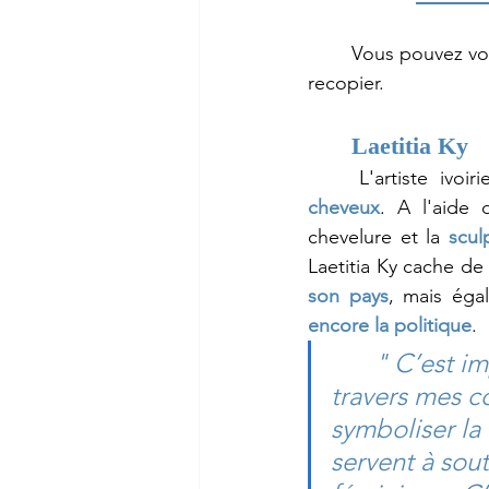
	Vous pouvez vous inspirer des concepts des oeuvres ci-dessous, sans toutefois les 
recopier.
Laetitia Ky
	L'artiste iv
cheveux
. A l'aide 
chevelure et la 
scul
Laetitia Ky cache de
son pays
, mais éga
encore la politique
. 
" C’est i
travers mes c
symboliser la
servent à sout