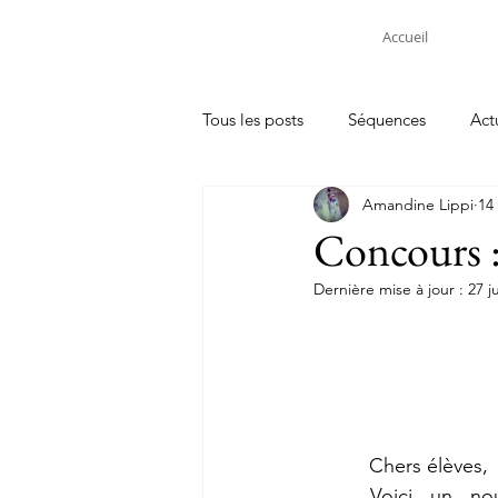
Accueil
Tous les posts
Séquences
Act
Amandine Lippi
14 
Concours : 
Dernière mise à jour :
27 j
	  Chers élèves,
	Voici un nouveau défi à relever 