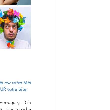
te sur votre tête 
SUR
 votre tête
.
perruque,... Ou 
ux d'un proche 