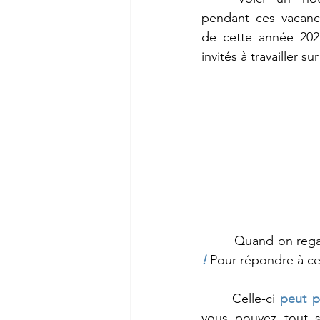
pendant ces vacance
de cette année 2021
invités à travailler su
	 Quand on rega
!
 Pour répondre à ce
	Celle-ci 
peut p
vous pouvez tout s