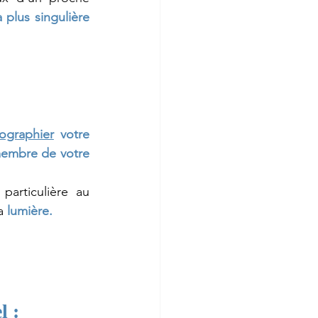
plus singulière 
ographier
 votre 
membre de votre 
Vous apporterez une attention toute particulière au 
a
lumière.
l :