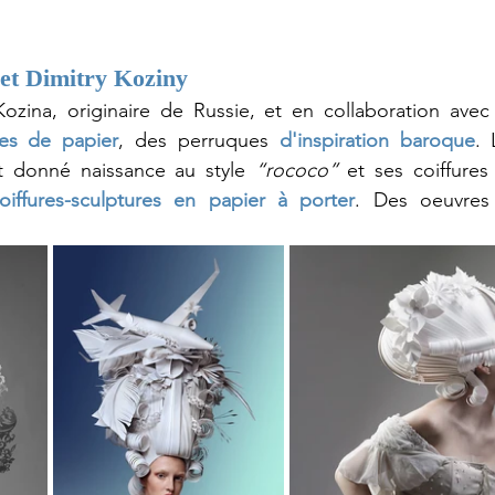
et Dimitry Koziny
res de papier
, des perruques 
d'inspiration baroque
. 
t donné naissance au style 
“rococo”
 et ses coiffures
oiffures-sculptures en papier à porter
. Des oeuvres 