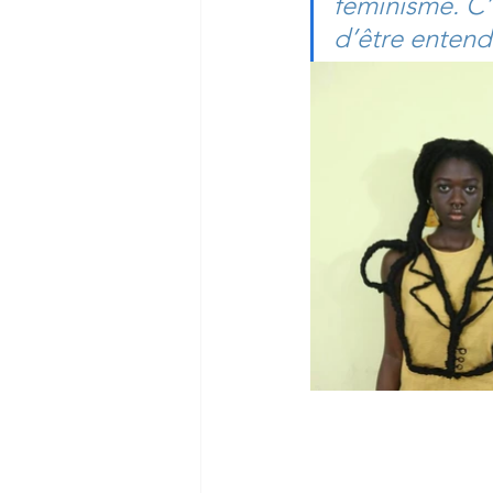
féminisme. C’
d’être entend