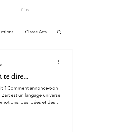
Plus
uctions
Classe Arts
re
te dire...
 dit ? Comment annonce-t-on
el
émotions, des idées et des
rts plastiques, de musique,
, l’art nous permet de faire
 là où les mots ne suffisent
, éveiller les consciences ou