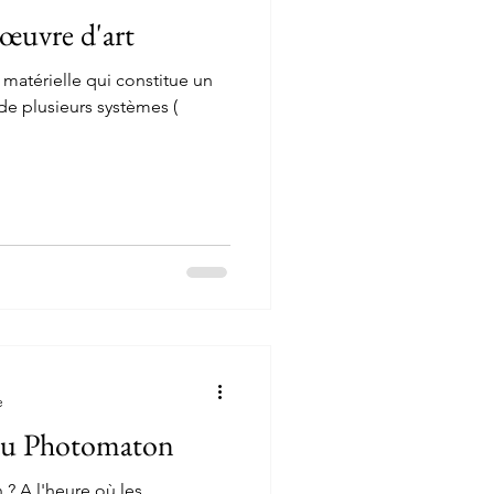
œuvre d'art
de plusieurs systèmes (
e
 du Photomaton
? A l'heure où les