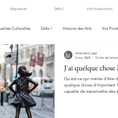
Séquences
Défis !
Vos Productions
ualités Culturelles
Défis !
Histoire des Arts
Vos Prod
Amandine Lippi
2 nov. 2025
12 min de lectu
J'ai quelque chose à 
Qu'est-ce qui mérite d'être
quelque chose d'important ? L’art est un langage univers
capable de transmettre des 
messages . Qu’il s’agisse d'a
de théâtre, de littérature, etc
entendre notre voix , parfois
plus : dénoncer une injustice