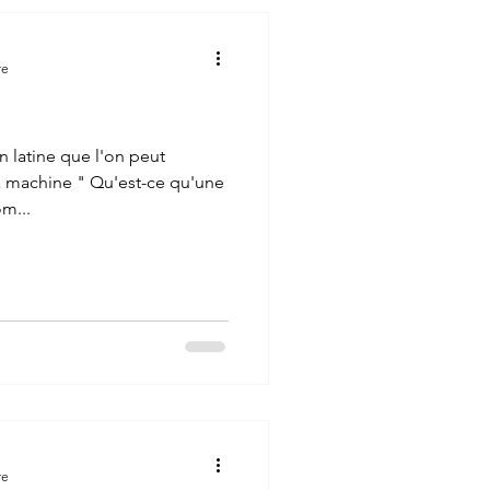
re
 latine que l'on peut
la machine " Qu'est-ce qu'une
m...
re