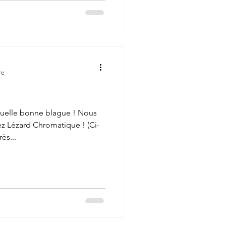
u monde. En touchant
re
uelle bonne blague ! Nous
z Lézard Chromatique ! (Ci-
ès...