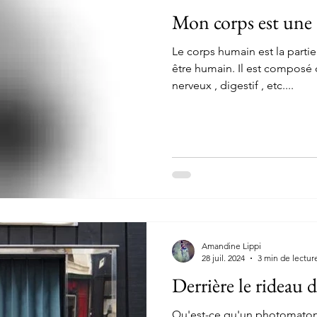
Mon corps est une 
Le corps humain est la partie matérielle qui constitue un
être humain. Il est composé 
nerveux , digestif , etc....
Amandine Lippi
28 juil. 2024
3 min de lectur
Derrière le rideau
Qu'est-ce qu'un photomaton 