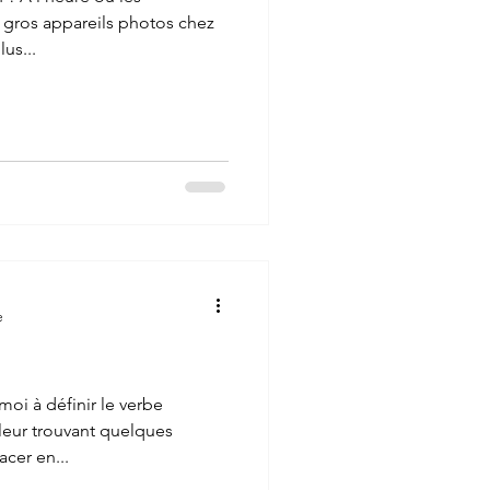
 gros appareils photos chez
us...
e
oi à définir le verbe
 leur trouvant quelques
cer en...